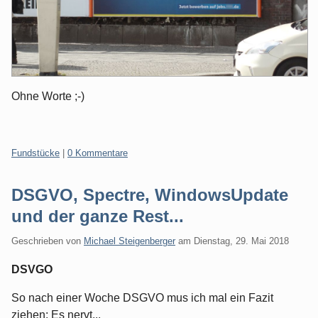
Ohne Worte ;-)
Kategorien:
Fundstücke
|
0 Kommentare
DSGVO, Spectre, WindowsUpdate
und der ganze Rest...
Geschrieben von
Michael Steigenberger
am
Dienstag, 29. Mai 2018
DSVGO
So nach einer Woche DSGVO mus ich mal ein Fazit
ziehen: Es nervt...