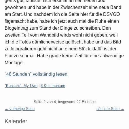
gehts gut, Musste mich erstmal an nen neuen Job
gewöhnen und habe in der Zwischenzeit eine neue Band
am Start. Und nachdem ich die Seite hier für die DSVGO
fitgemacht habe, habe ich jetzt auch mal die Ruhe einen
Blogeintrag zum Stand der Dinge zu schreiben. Den
zweiten Teil vom Wandbild wirds wohl nicht geben, weil
ich die Fotos dämlicherweise gelöscht habe und das Bild
zu fotografieren geht nicht an einem Stück, dafür ist der
Flur zu schmal. Habe grade keine Zeit für eine aufwendige
Montage.
"48 Stunden" vollständig lesen
Kategorien:
"Kunscht"- My Own
|
6 Kommentare
Pagination
Seite 2 von 4, insgesamt 22 Einträge
← vorherige Seite
nächste Seite →
Seitenleiste
Kalender