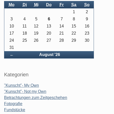
Mo
Di
Mi
Do
Fr
Sa
So
1
2
3
4
5
6
7
8
9
10
11
12
13
14
15
16
17
18
19
20
21
22
23
24
25
26
27
28
29
30
31
Zurück
←
August '26
Kategorien
"Kunscht"- My Own
"Kunscht"- Not my Own
Betrachtungen zum Zeitgeschehen
Fotografie
Fundstücke