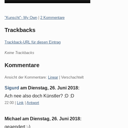
Kategorien:
"Kunscht"- My Own
|
2 Kommentare
Trackbacks
Trackback-URL für diesen Eintrag
Keine Trackbacks
Kommentare
Ansicht der Kommentare:
Linear
| Verschachtelt
Sigurd
am
Dienstag, 26. Juni 2018
:
Ach nee also doch Künstler? :D :D
22:00
|
Link
|
Antwort
Michael am
Dienstag, 26. Juni 2018
:
geaendert ;-)