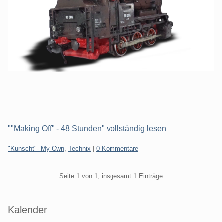
""Making Off" - 48 Stunden" vollständig lesen
Kategorien:
"Kunscht"- My Own
,
Technix
|
0 Kommentare
Pagination
Seite 1 von 1, insgesamt 1 Einträge
Seitenleiste
Kalender