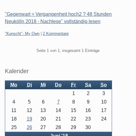
"Gegenwart = Vergangenheit hoch2 ? 48 Stunden
Neukölln 2018 - Nachlese" vollständig lesen
Kategorien:
"Kunscht"- My Own
|
2 Kommentare
Pagination
Seite 1 von 1, insgesamt 1 Einträge
Seitenleiste
Kalender
Mo
Di
Mi
Do
Fr
Sa
So
1
2
3
4
5
6
7
8
9
10
11
12
13
14
15
16
17
18
19
20
21
22
23
24
25
26
27
28
29
30
Zurück
Vorwärts
←
Juni '18
→