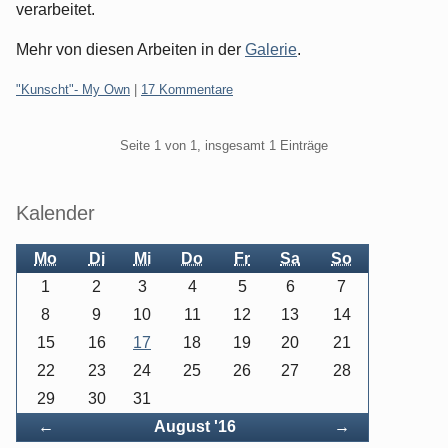
verarbeitet.
Mehr von diesen Arbeiten in der
Galerie
.
Kategorien:
"Kunscht"- My Own
|
17 Kommentare
Pagination
Seite 1 von 1, insgesamt 1 Einträge
Seitenleiste
Kalender
Mo
Di
Mi
Do
Fr
Sa
So
1
2
3
4
5
6
7
8
9
10
11
12
13
14
15
16
17
18
19
20
21
22
23
24
25
26
27
28
29
30
31
Zurück
Vorwärts
←
August '16
→