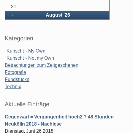
31
Zurück
←
August '26
Kategorien
"Kunscht"- My Own
"Kunscht"- Not my Own
Betrachtungen zum Zeitgeschehen
Fotografie
Fundstücke
Technix
Aktuelle Einträge
Gegenwart = Vergangenheit hoch2 ? 48 Stunden
Neukölln 2018 - Nachlese
Dienstag, Juni 26 2018