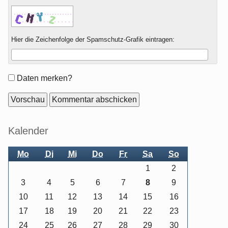
Hier die Zeichenfolge der Spamschutz-Grafik eintragen:
Formular-
Daten merken?
Optionen
Seitenleiste
Kalender
Mo
Di
Mi
Do
Fr
Sa
So
1
2
3
4
5
6
7
8
9
10
11
12
13
14
15
16
17
18
19
20
21
22
23
24
25
26
27
28
29
30