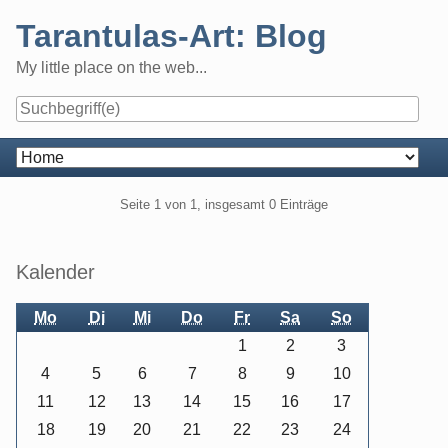
Skip
Tarantulas-Art: Blog
to
content
My little place on the web...
Navigation
Pagination
Seite 1 von 1, insgesamt 0 Einträge
Seitenleiste
Kalender
Mo
Di
Mi
Do
Fr
Sa
So
1
2
3
4
5
6
7
8
9
10
11
12
13
14
15
16
17
18
19
20
21
22
23
24