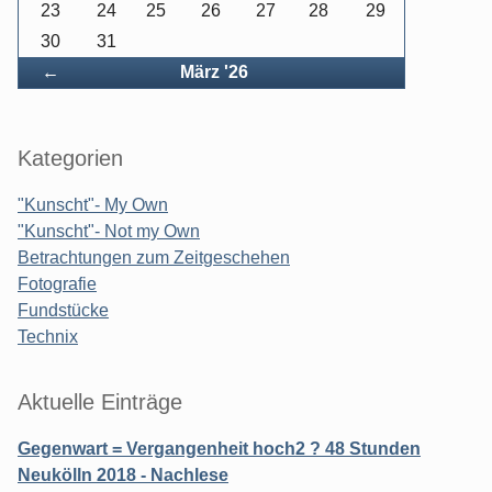
23
24
25
26
27
28
29
30
31
Zurück
←
März '26
Kategorien
"Kunscht"- My Own
"Kunscht"- Not my Own
Betrachtungen zum Zeitgeschehen
Fotografie
Fundstücke
Technix
Aktuelle Einträge
Gegenwart = Vergangenheit hoch2 ? 48 Stunden
Neukölln 2018 - Nachlese