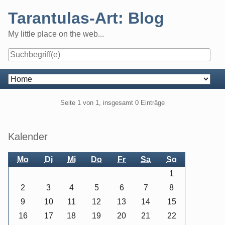
Skip
Tarantulas-Art: Blog
to
content
My little place on the web...
Navigation
Pagination
Seite 1 von 1, insgesamt 0 Einträge
Seitenleiste
Kalender
Mo
Di
Mi
Do
Fr
Sa
So
1
2
3
4
5
6
7
8
9
10
11
12
13
14
15
16
17
18
19
20
21
22