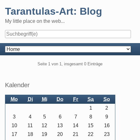
Skip
Tarantulas-Art: Blog
to
content
My little place on the web...
Navigation
Pagination
Seite 1 von 1, insgesamt 0 Einträge
Seitenleiste
Kalender
Mo
Di
Mi
Do
Fr
Sa
So
1
2
3
4
5
6
7
8
9
10
11
12
13
14
15
16
17
18
19
20
21
22
23