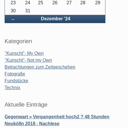
23
24
25
26
27
28
29
30
31
Zurück
←
Dezember '24
Kategorien
"Kunscht"- My Own
"Kunscht"- Not my Own
Betrachtungen zum Zeitgeschehen
Fotografie
Fundstücke
Technix
Aktuelle Einträge
Gegenwart = Vergangenheit hoch2 ? 48 Stunden
Neukölln 2018 - Nachlese