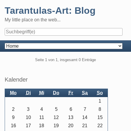
Skip
Tarantulas-Art: Blog
to
content
My little place on the web...
Navigation
Pagination
Seite 1 von 1, insgesamt 0 Einträge
Seitenleiste
Kalender
Mo
Di
Mi
Do
Fr
Sa
So
1
2
3
4
5
6
7
8
9
10
11
12
13
14
15
16
17
18
19
20
21
22