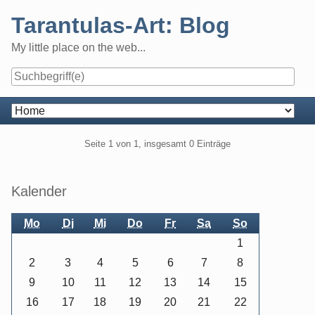
Skip
Tarantulas-Art: Blog
to
content
My little place on the web...
Navigation
Pagination
Seite 1 von 1, insgesamt 0 Einträge
Seitenleiste
Kalender
Mo
Di
Mi
Do
Fr
Sa
So
1
2
3
4
5
6
7
8
9
10
11
12
13
14
15
16
17
18
19
20
21
22