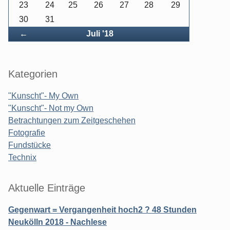
23
24
25
26
27
28
29
30
31
Zurück
←
Juli '18
Kategorien
"Kunscht"- My Own
"Kunscht"- Not my Own
Betrachtungen zum Zeitgeschehen
Fotografie
Fundstücke
Technix
Aktuelle Einträge
Gegenwart = Vergangenheit hoch2 ? 48 Stunden
Neukölln 2018 - Nachlese