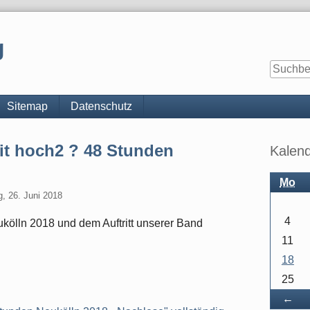
g
Sitemap
Datenschutz
Seitenle
t hoch2 ? 48 Stunden
Kalen
Mo
g, 26. Juni 2018
4
kölln 2018 und dem Auftritt unserer Band
11
18
25
Zu
←