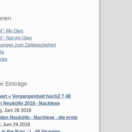
rien
t"- My Own
t"- Not my Own
tungen zum Zeitgeschehen
ie
ücke
le Einträge
art = Vergangenheit hoch2 ? 48
 Neukölln 2018 - Nachlese
g, Juni 26 2018
den Neukölln - Nachlese - die erste
, Juni 24 2018
 in the Rain ;-) - 48 Stunden