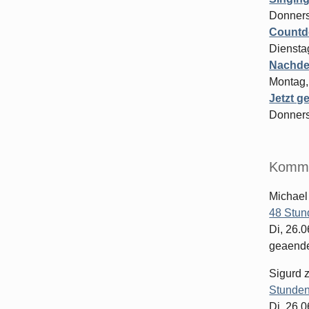
Donners
Countdo
Diensta
Nachde
Montag,
Jetzt ge
Donners
Komme
Michael
48 Stun
Di, 26.
geaender
Sigurd
Stunden
Di, 26.