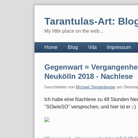
Skip
to
Tarantulas-Art: Blo
content
My little place on the web...
Navigation
Home
Blog
Vita
Impressum
Gegenwart = Vergangenhei
Neukölln 2018 - Nachlese
Geschrieben von
Michael Steigenberger
am
Diensta
Ich habe eine Nachlese zu 48 Stunden Neu
"SOwieSO" versprochen, und hier ist er ;-)