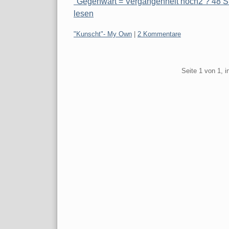
"Gegenwart = Vergangenheit hoch2 ? 48 St
lesen
Kategorien:
"Kunscht"- My Own
|
2 Kommentare
Pagination
Seite 1 von 1, 