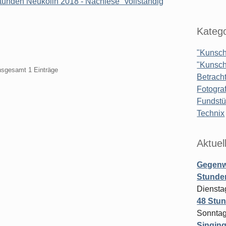
unden Neukölln 2018 - Nachlese" vollständig
Katego
"Kunsch
"Kunsch
insgesamt 1 Einträge
Betrach
Fotograf
Fundst
Technix
Aktuel
Gegenw
Stunden
Diensta
48 Stun
Sonntag
Singing