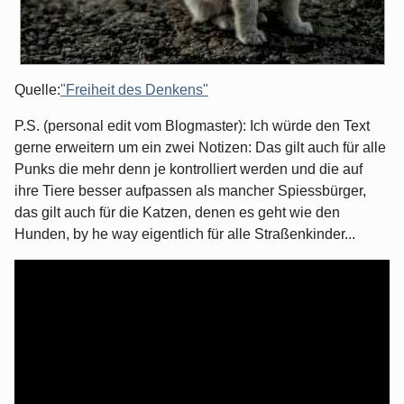
Quelle:
"Freiheit des Denkens"
P.S. (personal edit vom Blogmaster): Ich würde den Text
gerne erweitern um ein zwei Notizen: Das gilt auch für alle
Punks die mehr denn je kontrolliert werden und die auf
ihre Tiere besser aufpassen als mancher Spiessbürger,
das gilt auch für die Katzen, denen es geht wie den
Hunden, by he way eigentlich für alle Straßenkinder...