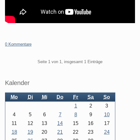
0 Kommentare
Pagination
Seite 1 von 1, insgesamt 1 Einträge
Seitenleiste
Kalender
Mo
Di
Mi
Do
Fr
Sa
So
1
2
3
4
5
6
7
8
9
10
11
12
13
14
15
16
17
18
19
20
21
22
23
24