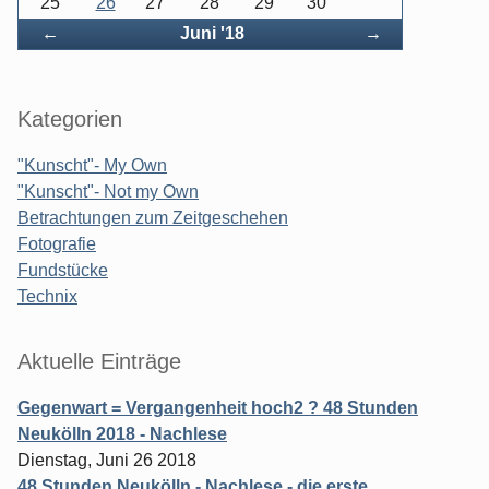
25
26
27
28
29
30
Zurück
Vorwärts
←
Juni '18
→
Kategorien
"Kunscht"- My Own
"Kunscht"- Not my Own
Betrachtungen zum Zeitgeschehen
Fotografie
Fundstücke
Technix
Aktuelle Einträge
Gegenwart = Vergangenheit hoch2 ? 48 Stunden
Neukölln 2018 - Nachlese
Dienstag, Juni 26 2018
48 Stunden Neukölln - Nachlese - die erste