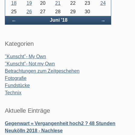
18
19
20
21
22
23
24
25
26
27
28
29
30
Zurück
Vorwärts
←
Juni '18
→
Kategorien
"Kunscht"- My Own
"Kunscht"- Not my Own
Betrachtungen zum Zeitgeschehen
Fotografie
Fundstücke
Technix
Aktuelle Einträge
Gegenwart = Vergangenheit hoch2 ? 48 Stunden
Neukölln 2018 - Nachlese