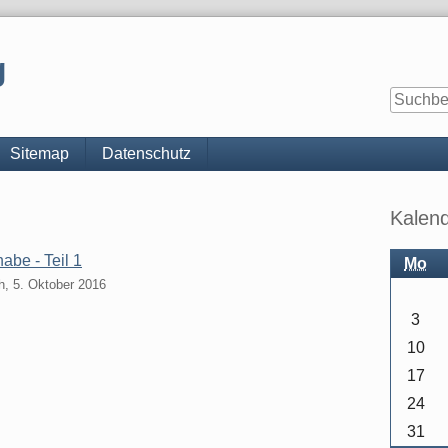
g
Sitemap
Datenschutz
Seitenle
Kalen
abe - Teil 1
Mo
h, 5. Oktober 2016
3
10
17
24
31