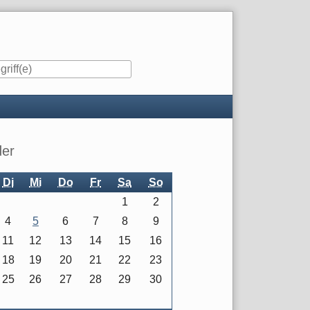
iste
der
Di
Mi
Do
Fr
Sa
So
1
2
4
5
6
7
8
9
11
12
13
14
15
16
18
19
20
21
22
23
25
26
27
28
29
30