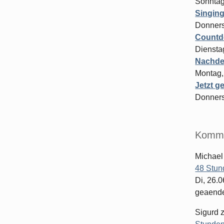
Sonntag
Singing
Donners
Countdo
Diensta
Nachde
Montag,
Jetzt ge
Donners
Komme
Michael
48 Stun
Di, 26.
geaender
Sigurd