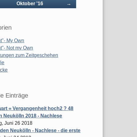
rück
Vorwärts
Oktober '16
→
rien
t"- My Own
t"- Not my Own
tungen zum Zeitgeschehen
ie
ücke
le Einträge
art = Vergangenheit hoch2 ? 48
 Neukölln 2018 - Nachlese
g, Juni 26 2018
den Neukölln - Nachlese - die erste