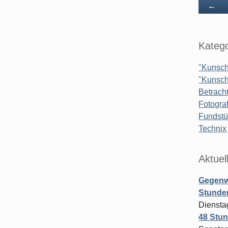
Zu
←
Katego
"Kunsch
"Kunsch
Betrach
Fotograf
Fundst
Technix
Aktuel
Gegenw
Stunden
Diensta
48 Stun