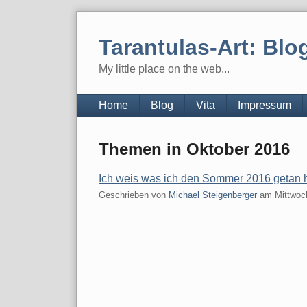
Skip
to
Tarantulas-Art: Blo
content
My little place on the web...
Navigation
Home
Blog
Vita
Impressum
Themen in Oktober 2016
Ich weis was ich den Sommer 2016 getan h
Geschrieben von
Michael Steigenberger
am
Mittwoc