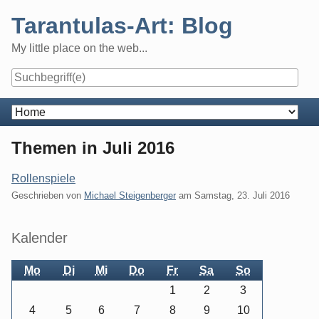
Skip
Tarantulas-Art: Blog
to
content
My little place on the web...
Navigation
Themen in Juli 2016
Rollenspiele
Geschrieben von
Michael Steigenberger
am
Samstag, 23. Juli 2016
Seitenleiste
Kalender
Mo
Di
Mi
Do
Fr
Sa
So
1
2
3
4
5
6
7
8
9
10