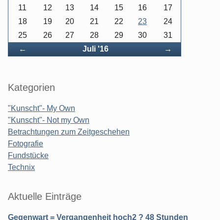
11
12
13
14
15
16
17
18
19
20
21
22
23
24
25
26
27
28
29
30
31
Zurück
Vorwärts
←
Juli '16
→
Kategorien
"Kunscht"- My Own
"Kunscht"- Not my Own
Betrachtungen zum Zeitgeschehen
Fotografie
Fundstücke
Technix
Aktuelle Einträge
Gegenwart = Vergangenheit hoch2 ? 48 Stunden