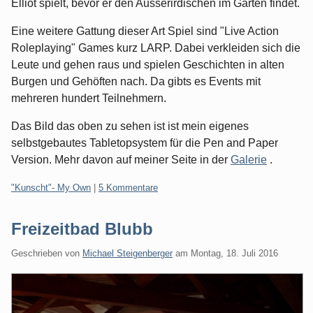
Elliot spielt, bevor er den Ausserirdischen im Garten findet.
Eine weitere Gattung dieser Art Spiel sind "Live Action
Roleplaying" Games kurz LARP. Dabei verkleiden sich die
Leute und gehen raus und spielen Geschichten in alten
Burgen und Gehöften nach. Da gibts es Events mit
mehreren hundert Teilnehmern.
Das Bild das oben zu sehen ist ist mein eigenes
selbstgebautes Tabletopsystem für die Pen and Paper
Version. Mehr davon auf meiner Seite in der
Galerie
.
Kategorien:
"Kunscht"- My Own
|
5 Kommentare
Freizeitbad Blubb
Geschrieben von
Michael Steigenberger
am
Montag, 18. Juli 2016