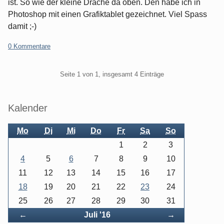
ist. So wie der kleine Drache da oben. Den habe ich in
Photoshop mit einen Grafiktablet gezeichnet. Viel Spass
damit ;-)
0 Kommentare
Pagination
Seite 1 von 1, insgesamt 4 Einträge
Seitenleiste
Kalender
Mo
Di
Mi
Do
Fr
Sa
So
1
2
3
4
5
6
7
8
9
10
11
12
13
14
15
16
17
18
19
20
21
22
23
24
25
26
27
28
29
30
31
Zurück
Vorwärts
←
Juli '16
→